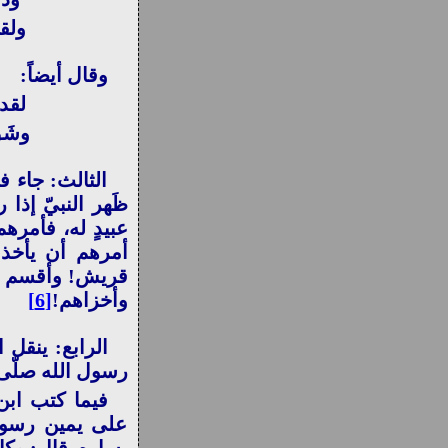
ولقـ
وقال أيضاً:
لقد 
وشَق
الثالث: جاء ف
ظَهر النبيّ إذا 
عبيدٍ له، فأمرهم
أمرهم أن يأخذوا
قريش! وأقسم أبو 
وأخزاهم!
[6]
الرابع: ينقل ا
رسول الله صلّى الله
فيما كتب ابن ا
على يمين رسول ا