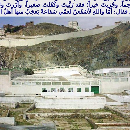
ماً، وجُزِيتَ خيراً؛ فقد رَبَّيتَ وكَفَلتَ صغيراً، وآزَرتَ ون
ل: أمَا واللهِ لأشفَعنّ لعمّي شفاعةً يَعجَبُ منها أهلُ الثَّ