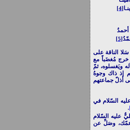
نـا
[4]
 أحمدُ
ّدُ
[5]
سَلا الناقة على
خرج مُغضَباً مع
ه ويَغسلوه، ثمّ
م إذ ذاك وجوهُ
ّى أذلّ جماعتهم
عليه السّلام في
.
يٌّ عليه السّلام
مّك، وصَلِّ عن