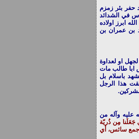
 حفر بئر زمزم
اس في الشدائد
له ابرز اولاده
د بن عمران بن
لجهل او لعداوة
ش ابا طالب مات
تشهد باسلام بل
قت هذا الرجل
مشركين.
ه عليه وآله من
َعَلَنا مِن ذُريّة
هِ «جمع سائس، أي