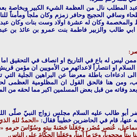
عبد المطلب نال من العظمة الشيء الكبير وبخاصة بعد
حاء وساقي الحجيج وحافر زمزم وكان ملجأ ومأمناً للن
 والمخصمة وكان له عشرة اولاد وست بنات وكان عبد ال
ابي طالب والزبير فاطمة بنت عمرو بن عائذ بن عب
صر:
من ليس له باع في التاريخ او انصاف في التحقيق اما 
 السلام او انتصاراً لاعدائهم من الأمويين ان مؤمن قري
الى ادعاءات باطلة معرضاً عن البراهين الجلية التي 
لب، ومن هنا فالحق القول ان المظلومية العظمى لح
بعد وفاته من قبل بعض المسلمين اكبر مما لحقه من ال
 حضر أبو طالب عليه السلام مجلس زواج النبيّ صلّى الل
 عنها، قام في الحاضرين خطيباً فقال:
«الحمدُ للهِ الذي ج
سماعيل، عُنصرِ مُضَر، وجَعَلَنا حَضَنةَ بيتهِ وسُوّاسَ حرم
بيتاً محجوباً، وحَرَماً آمناً، وجَعَلَنا الحكّامَ على الناس.