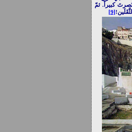
َصرتَ كبيراً. ثمّ
قَلَين!
[9]