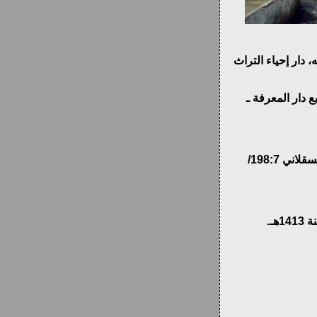
ضله والترغيب فيه، دار إحياء التراث
ة إلى الحبشة، طبع دار المعرفة ـ
الإصابة في تمييز الصحابة لابن حجر العسقلاني 198:7/