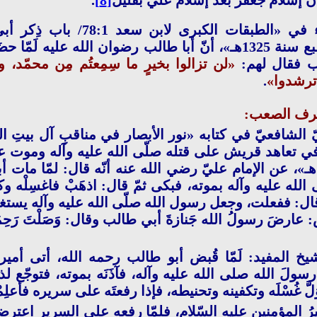
ن إسلام جعفر بعد إسلام عليٍّ بقليل
[8]
.
الخامس: جاء في «الطبقات الكبرى لا
لرسول الله ـ طبع سنة 1325هـ»، أنّ أبا طالب رضوان الله عليه لَم
ب فقال لهم:
«لن تزالوا بخيرٍ ما سِمِعتُم مِن محمّد، وما ا
وه ترشدوا»
.
رف الصعب:
 الشافعيّ في كتابه «نور الأبصار في مناقبِ آل بيتِ الن
 فصل في تعاهد قريش على قتله صلّى الله عليه وآله وموت 
 1 سنة 1405 هـ»، عن الإمام عليّ رضي الله عنه أنّه قال: لمّا مات
لله عليه وآله بموته، فبكى ثمّ قال: اذهَبْ فاغسِلْه وكفِّن
. قال: ففعلت، وجعل رسول الله صلّى الله عليه وآله يستغفر 
: عارضَ رسولُ الله جَنازةَ أبي طالب وقال: وَصَلْتَ رَحِم
يخ المفيد: لَمّا قُبض أبو طالب رحمه الله، أتى أمير
سولَ الله صلى الله عليه وآله، فآذَنَه بموته، فتوجّع لذ
َلَّ غُسْلَه وتكفينه وتحنيطه، فإذا رفعتَه على سريره فأعلِم
 المؤمنين عليه السّلام، فلمّا رفعه على السرير اعترضه ا