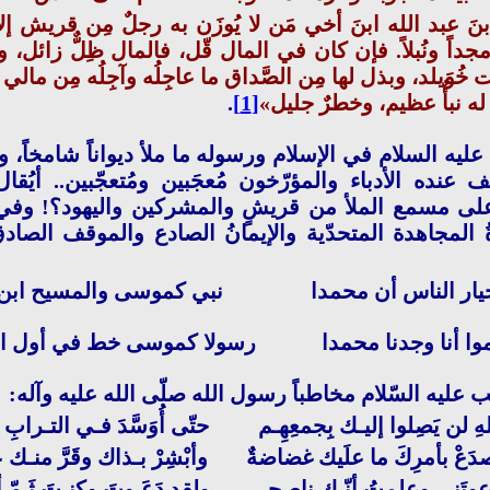
نَ عبد الله ابنَ أخي مَن لا يُوزَن به رجلٌ مِن قريش إلاّ رَ
مجداً ونُبلاً. فإن كان في المال قّل، فالمال ظِلٌّ زائل، 
ُوَيلد، وبذل لها مِن الصَّداق ما عاجِلُه وآجِلُه مِن مالي
ا له نبأٌ عظيم، وخطرٌ جليل»
[1]
.
ليه السلام في الإسلام ورسوله ما ملأ ديواناً شامخاً، وه
 عنده الأدباء والمؤرّخون مُعجَبين ومُتعجّبين.. أيُقا
لى مسمع الملأ من قريشٍ والمشركين واليهود؟! وفي أ
ةُ المجاهدة المتحدّية والإيمانُ الصادع والموقف الصاد
خيار الناس أن محمدا نبي كموسى والمسيح ابن 
لموا أنا وجدنا محمدا رسولا كموسى خط في أول ا
 عليه السّلام مخاطباً رسول الله صلّى الله عليه وآله:
هِ لن يَصِلوا إليـك بِجمعِهِـم حتّى أُوَسَّدَ فـي التـرابِ د
دَعْ بأمرِكَ ما علَيك غضاضةٌ وأبْشِرْ بـذاك وقَرَّ منـك عُ
عوتَني وعلمتُ أنّـك ناصحـي ولقد دَعَـوتَ وكنـتَ ثَـمّ أم