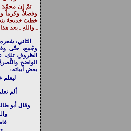
ثمّ إن محمّدَ ب
وفضلاً، وكرماً و
خطبَ خديجةَ بنت خ
ـ واللهِ ـ بعد هذ
الثاني: شعره ع
وجُمع، حتّى وقف
الظروفٍ تلك، ع
الواضح والنُّصر
بعض أبياته:
ليعلم 
ألم تع
وقال أبو طالب
والل
فاص
ودَ