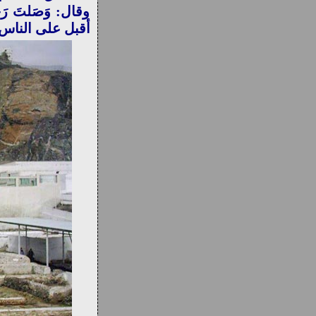
وقال: وَصَلتَ رَحِ
أقبل على الناس فقا