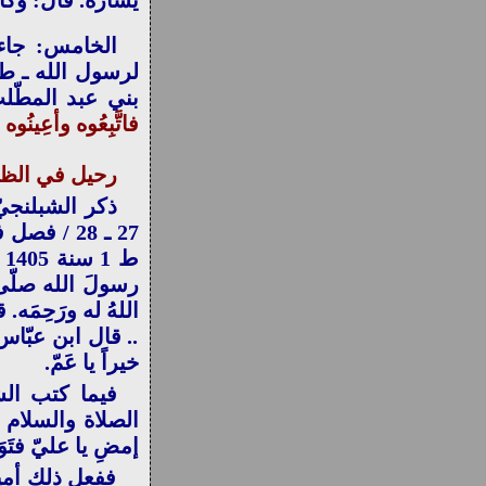
يساره. قال: وكا
بني عبد المطّل
فاتَّبِعُوه وأعِينُ
رحيل
في الظ
ذكر الشبلنجيّ
27 ـ 28 /
ط
رسولَ الله صلّى ا
اللهُ له ورَحِمَه
.. قال ابن عبّاس
خيراً يا عَمّ.
فيما كتب الش
الصلاة والسلام ر
إمضِ يا عليّ فتَو
ففعل ذلك أميرُ