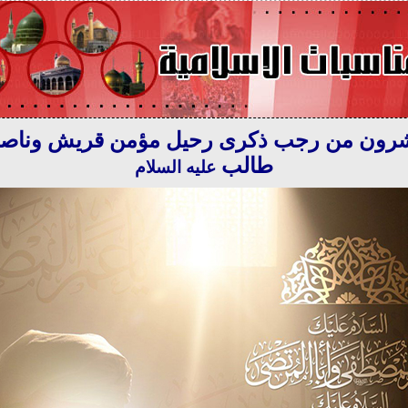
رون من رجب ذكرى رحيل مؤمن قريش وناصر
طالب
عليه السلام