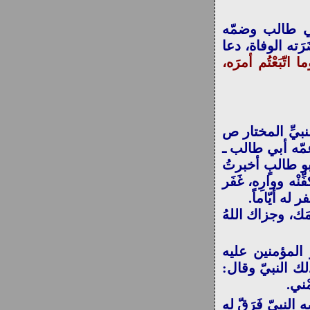
بن سعد 78:1/ باب ذِكر أبي طالب وضمّه
ّا حضَرَته الوفاة، دعا
تّبَعْتُم أمرَه،
بيِّ المختار ص
عمّه أبي طالب ـ
 أبو طالبٍ أخبرتُ
ْه ووارِه، غَفَر
له أيّاماً.
َك، وجزاك اللهُ
 المؤمنين عليه
لك النبيّ وقال:
ْني.
لنبيّ فَرَقّ له