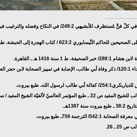
ـ المستطرف في كلّ فنٍّ مُستظرف للأبشيهي 249:2/ في النكاح وف
ـ المستدرك على الصحيحين للحاكم النَّيسابوري 623:2 / كتاب الهجر
الصحيفة، ط 1 سنة 1416 هـ ـ القاهرة.
بي طالب،
ة أبي طالب لرسول الله، طبع بيروت.
طبع المؤتمر العالميّ لألفيّة الشيخ المفيد / سنة 1413هـ.
وت سنة 1387هـ.
ابة 542:1/ الترجمة 759ـ طبع بيروت.
 25 ـ 26.