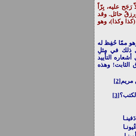
جَح عليه، بِرّاً
ورزقٌ حائل. وقد
 (كذا وكذا)، وهو
و ممّا حُفِظ له
ل ذلك في مِثلِ
شعاره التأييد
ق الثابت! وهذه
مريم
[2]
لكتب؟
[3]
َفينـا
يونـا
ينـا