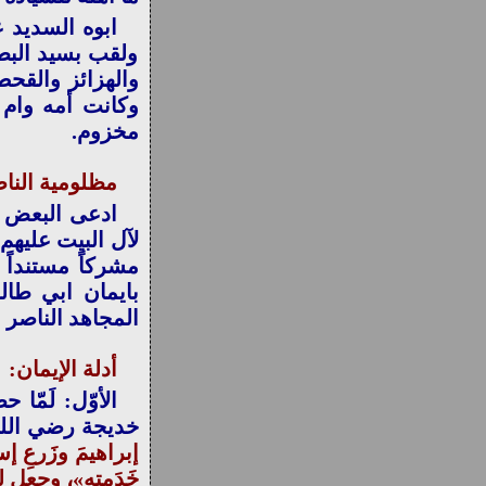
ابوه السديد 
ولقب بسيد البط
والهزائز والقحط
وكانت أمه وام 
مخزوم.
مظلومية النا
ادعى البعض م
لآل البيت عليهم
مشركاً مستنداً 
بايمان ابي طا
المجاهد الناصر 
أدلة الإيمان:
الأوّل: لَمّا
خديجة رضي الله
إبراهيمَ وزَرعِ إ
خَدَمته»، وجعل لنا 