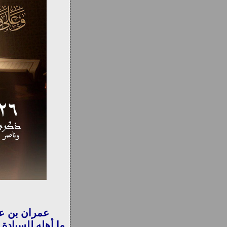
عمران بن عب
ما أهله للسيادة