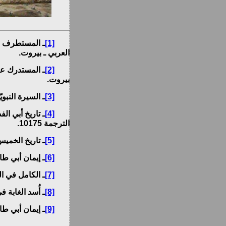
[1]
العربي ـ بيروت.
[2]
بيروت.
[3]
ـ السيرة النبويّة لابن هشام 289:1/ خبر 
[4]
ـ تاريخ أبي الفداء 120:1/ ذكر وفاة أ
الترجمة 10175.
[5]
ـ تاريخ الخميس للدياربكري254:1/ كفال
[6]
ـ إيمان أبي طالب للشيخ المفيد ص 22 ـ 
[7]
ـ الكامل في التاريخ 38:2 ـ طبع بير
[8]
ـ أُسد الغابة في معرفة الصح
[9]
ـ إيمان أبي طالب ص