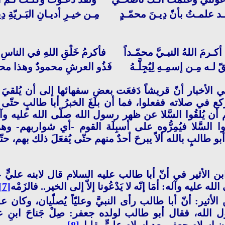
د علمـتُ بأنّ دِيـنَ محمّـدٍ مِـن خيـرِ أديـانِ البَـريّةِ دِي
أكـرمَ اللهُ النبـيَّ محمّـداً فأكرمُ خَلْقِ اللهِ في الناسِ
ّ لـه مِـن إسمِـهِ لِيُجِلَّـهُ فَذُو العرشِ محمودٌ وهذا محم
ي الأخبار أنّ قريشاً دَفعَت بعض سفهائها إلى أن يُلقيَ 
ركع في صلاته ففعلوا، فما أن بلَغَ الخبرُ أبا طالبٍ حتّى 
 أن يُلقُوا السَّلا عن ظهر رسول الله صلّى الله عليه وآل
 السَّلا فيُمِرُّوه على أسبِلَة القوم -أي شواربهم- وه
طالبٍ بالله ألاّ يبرحَ أحدٌ منهم حتّى يُفعَلَ ذلك بهم، حت
بن الأثير في أنّ أبا طالب عليه السلام قال لابنه عليٍّ 
 عليه وآله: أمَا إنّه لا يَدْعُونا إلاّ إلى الخير.. فالزَمْه
[7]
لأثير: أنّ أبا طالب رأى النبيَّ وعليّاً يُصلّيان، وكان عل
لله، فقال أبو طالب لولده جعفر: صِلْ جَناحَ ابنِ ع