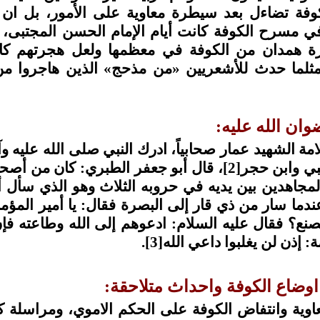
وفة تضاءل
بعد سيطرة معاوية على الأمور، بل ان
في مسرح الكوفة كانت أيام الإمام الحسن المجتبى
ة همدان من الكوفة في معظمها ولعل هجرتهم كا
مثلما حدث للأشعريين «من مذحج» الذين هاجروا من
ان الله عليه:
مة الشهيد عمار صحابياً، ادرك النبي صلى الله عليه وآل
بي وابن حجر
[2]
، قال أبو جعفر الطبري: كان من أصح
مجاهدين بين يديه في حروبه الثلاث وهو الذي سأل أ
ندما سار من ذي قار إلى البصرة فقال: يا أمير المؤم
صنع؟ فقال عليه السلام: ادعوهم إلى الله وطاعته فإن 
: إذن لن يغلبوا داعي الله
[3]
.
وضاع الكوفة واحداث متلاحقة:
اوية وانتفاض الكوفة على الحكم الاموي، ومراسلة كب