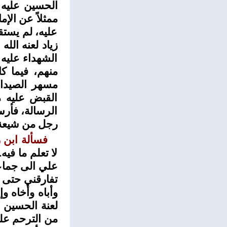
الحسين عليه 
ممثلاً عن الإ
عليه، لم يستق
زياد لعنه الل
الشهداء عليه
منهم، فيما ك
مسهر الصيداو
القبض عليه م
الرسالة، فأرس
رجل من شيعة أ
فسألة ابن ز
لا تعلم ما في
علي الى جماعة
تفارقني حتى ت
وأباه وأخاه وإ
لعنة الحسين و
من الترحم على