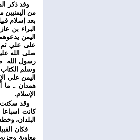
وقد ذكر ال
من اليمنيين من
بعد إسلام قبي
البراء بن عاز
اليمن يدعوهم 
على علي ثم صّ
صلى الله علي
رسول الله صلى
وسلم الكتاب 
اليمن على الإ
همدان .. ما أ
الإسلام.
وقد سكنت قب
البلدان، وخطط ال
فكان القبيل
معاوية وحزبه