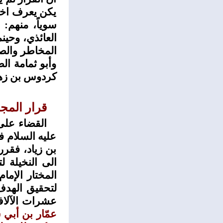
يكن يعرف اخبا
سوياً، منهم:
العائذي، وحين
المخاطر والص
وأبو ثمامة ال
كردوس بن زهير
قرار
المجاه
القضاء على
عليه السلام ف
بن زياد، فقرر
الى النخيلة ل
المختار الإما
لتحقيق الهد
عشرات الآلاف؟!
عمّار بن أبي س