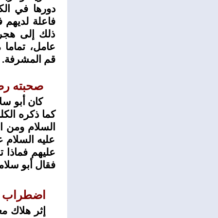
دورها في الك
فاعلة لديهم 
ذلك إلى هجر
عامل، تماما 
قم المشرفة.
صحبته رضو
كان أبو سلا
كما ذكره الكل
السلام ومن ال
عليه السلام ع
عليهم فماذا ت
فقال أبو سلامة
اضطراب
ا
إثر هلاك مع