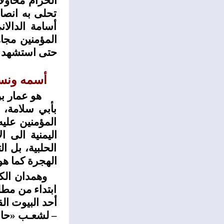
الحرام محاولا
تحلى به انصا
أسامة الدالا
المؤمنين مجاه
حتى استشهد ف
أسمه ونسب
هو عمار بن 
بأبي سلامة، 
المؤمنين عليه
اليمنية الى ا
الحلبية، بل 
الهجرة كما ه
وهمدان الك
ابتداء من مطل
أحد البيوت الق
– لشعـب «حا