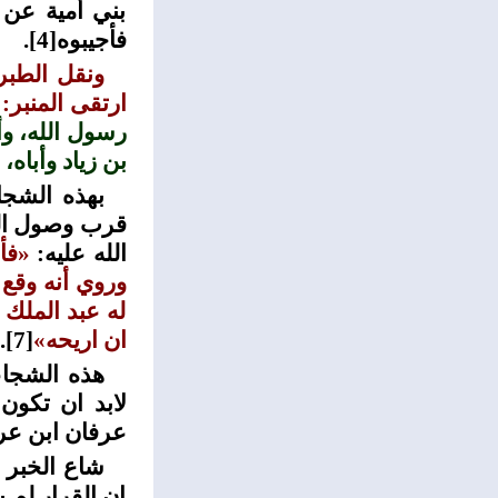
بني أمية عن 
فأجيبوه
[4]
.
ونقل الطبر
ارتقى المنبر:
رسول الله، وأن
بن زياد وأباه
بهذه الشجا
قرب وصول الرك
الله عليه:
«فأ
وروي أنه وقع
له عبد الملك
ان اريحه
»
[7]
.
هذه الشجاع
لابد ان تكو
عرفان ابن عرب
شاع الخبر ف
ان القرار لم 