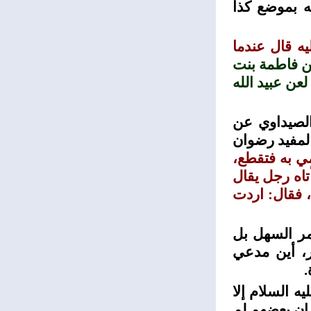
ه بموضع كذا
ه قال عندما
بن فاطمة بنت
 لعن عبيد الله
الصيداوي عن
المفيد رضوان
مي به فتقطع،
اه رجل يقال
 فقال: اردت
مر السهل بل
، أين مدعي
.
ه السلام إلا
 ان بعضهم لم