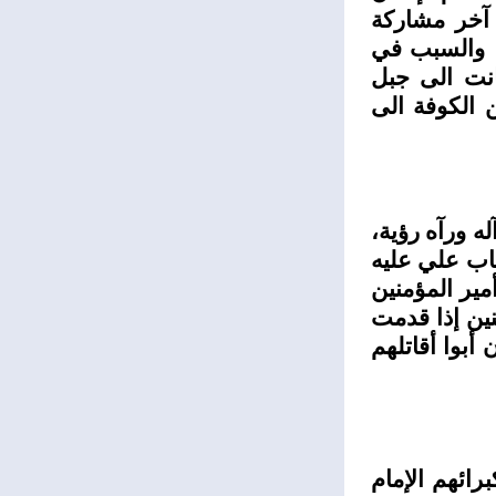
 آخر مشاركة
، والسبب في
نت الى جبل
 الكوفة الى
ه ورآه رؤية،
اب علي عليه
مير المؤمنين
نين إذا قدمت
أبوا أقاتلهم
رائهم الإمام