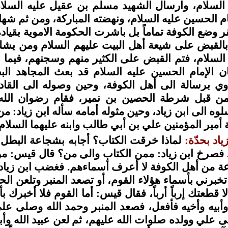
السلام، وارسال الشهيد مسلم بن عقيل عليه السلام
مام الحسين عليه السلام، ونهضته المباركة، ومن ثم شهاد
ر وضع الكوفة تماماً بل باشرت الحكومة الاموية بقيادة 
ه بالقبض على شيعة أهل البيت عليهم السلام ومن يشك
 السلام، فتم القبض على الكثير منهم وسجنهم، فيما 
ان الإمام الحسين عليه السلام قد بعث المجاهد ا
ي برسالة الى أهل الكوفة، وحين وصوله الى القادس
ن قبل شرطة الحصين بن نمير، فقام رضوان الله 
لوه الى ابن زياد، وحين مثوله أمامه سأله ابن زياد: م
مير المؤمنين علي بن أبي طالب وابنه عليهما السلام.
ياد بحدّة:
لماذا خرقت الكتاب؟ أجابه بشجاعة البطل 
ه. فصرخ ابن زياد: ممن الكتاب والى من؟ قال قيس: 
 من أهل الكوفة لا أعرف أسماءهم. فغضب ابن زياد قائل
خبرني بأسماء هؤلاء القوم، أو تصعد المنبر وتلعن ا
لا قطعتك إرباً أرباً، فقال قيس: أما القوم فلا أخبرك ب
أبيه وأخيه فأفعل، فصعد المنبر وحمد الله وصلى على
 علي وولده صلوات الله عليهم، ثم لعن عبيد الله وأبا