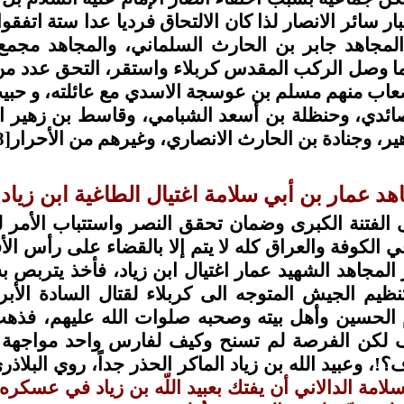
ر سائر الانصار لذا كان الالتحاق فرديا عدا ستة اتفقوا
 المجاهد جابر بن الحارث السلماني، والمجاهد مجمع 
ما وصل الركب المقدس كربلاء واستقر، التحق عدد من
عاب منهم مسلم بن عوسجة الاسدي مع عائلته، و حبي
صائدي، وحنظلة بن أسعد الشبامي، وقاسط بن زهير ال
، وجنادة بن الحارث الانصاري، وغيرهم من الأحرار
[8]
د عمار بن أبي سلامة اغتيال الطاغية ابن زياد ل
 الفتنة الكبرى وضمان تحقق النصر واستتباب الأمر ل
ي الكوفة والعراق كله لا يتم إلا بالقضاء على رأس الأف
 المجاهد الشهيد عمار اغتيال ابن زياد، فأخذ يتربص به
تنظيم الجيش المتوجه الى كربلاء لقتال السادة الأبرا
م الحسين وأهل بيته وصحبه صلوات الله عليهم، فذهب
ف لكن الفرصة لم تسنح وكيف لفارس واحد مواجهة 
، وعبيد الله بن زياد الماكر الحذر جداً، روي البلاذري 
لامة الدالاني أن يفتك بعبيد اللّه بن زياد في عسكره 