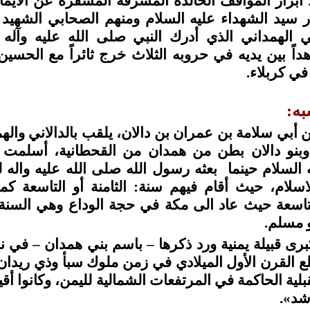
ً ابراز المواقف الخالدة المشرفة المسفرة عن الايما
ر سيد الشهداء عليه السلام ومنهم الصحابي الشهيد 
ني الهمداني الذي أدرك النبي صلى الله عليه وآل
داً بين يديه في حروبه الثلاث خرج ثائراً مع الحسين
ي كربلاء.
ه:
أبي سلامة بن عمران بن دالان، يلقب بالدالاني واله
وبنو دالان بطن من همدان من القحطانية، أسلمت 
 السلام حينما بعثه رسول الله صلى الله عليه واله ل
لاسلام، حيث أقام فيهم سنة: الثامنة أو التاسعة ك
التاسعة حيث عاد الى مكة في حجة الوداع وهي السنة
و مسلم.
برى قبيلة يمنية ورد ذكرها – باسم بني همدان – في 
ع القرن الأول الميلادي في زمن ملوك سبأ وذي ريدان
بلية الحاكمة في المرتفعات الشمالية لليمن، وكانوا أقيال
شد»
.