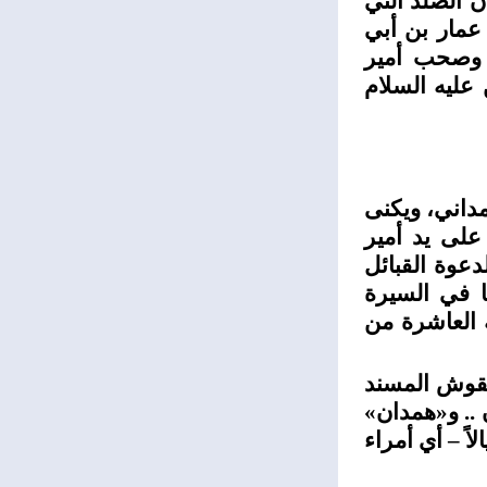
ن الصلد التي
عمار بن أبي
ه وصحب أمير
 عليه السلام
مداني، ويكنى
على يد أمير
دعوة القبائل
ما في السيرة
 العاشرة من
نقوش المسند
 .. و«همدان»
اً – أي أمراء