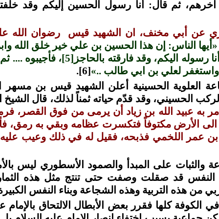
آخرهم، ثم قال: أنا رسول الحسين إليكم وقد خلّفت
ي عن أبي مخنف، ان الشهيد قيس رضوان الله علي
«أيها الناس: إن هذا الحسين بن علي خير خلق الله وا
ا رسوله اليكم، وقد فارقته بالحاجز
[5]
، فأجيبوه .... ثم
، واستغفر لعلي بن ابي طالب ..»
[6]
.
عة العلوية الحسينية أعلن الشهيد قيس بن مسهر 
ب الحسيني، وقد قدّم حياته ثمناً لذلك، قال الشيخ 
مر به عبيد الله بن زياد أن يرمى من فوق القصر، فر
 الى الأرض مكتوفاً فتكسرت عظامه وبقي به رمق، فأت
 بن عمر اللخمي فذبحه، فقيل له في ذلك وعيب عليه،
ة والثبات على المبدأ والصمود الأسطوري ليس بالأ
ن النفس قد صقلت وصفت حتى تنتج مثل هذه الثمار
ي من هذه التربية وهذه الشجاعة وبناء النفس الكبيرة
ي الكوفة كلها فقرر بعض الأبطال الالتحاق بالإمام علي
يكن جماعية بسبب اختفاء انصار الإمام عليه السلام بل