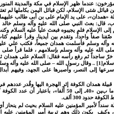
مؤرخون: عندما ظهر الإسلام في مكة والمدينة المنور
 قبائل شتى الإسلام، لكن قبائل اليمن بكاملها لم تعتن
لة «همدان»، على يد الإمام على بن أبى طالب عليهما
ب، قال: بعث النبي صلى الله عليه وآله وسلم خالد ب
إلى الإسلام فلم يجيبوه فبعث علياً عليه السلام و
فنا صفاً واحداً، وتقدم بين أيدينا، وقرأ عليهم كت
ه وآله وسلم فأسلمت همدان جميعاً، فكتب علي عليه
 الله عليه وآله وسلم بإسلامهم ، فلما قرأ صلى ال
خرّ ساجداً ثم رفع رأسه فقال: السلام على همدان ثم
سلام
[1]
.. وقال رسول الله – صلى الله عليه وآله وسل
سرعها إلى النصر، وأصبرها على الجهد، وفيهم أبدال
يلة همدان الكوفة إثر الهجرة اليها وقُدر عددهم في
كانت اسباعا ما بين «40ـ إلى 50 ألفا»، باعتبار أن ع
كوفة حدود 300 ألف.
ة سنداً لأمير المؤمنين عليه السلام بحيث لم ينحاز أ
، وكيف يكون ذلك وهم تربية أمير المؤمنين عليه الس