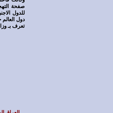
صفحة التهج
للدول الاجن
دول العالم ح
تعرف بـ وزا
العراق ال