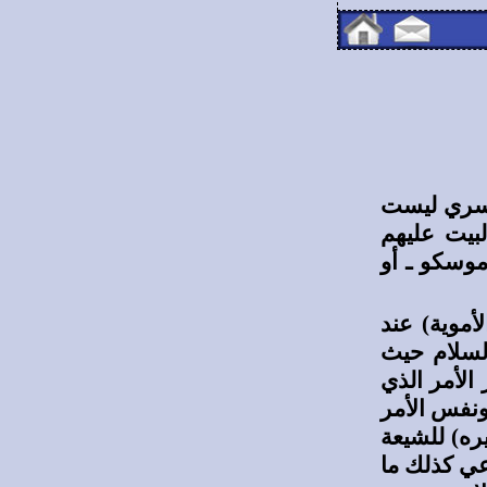
لقسري ليست
بيت عليهم
موسكو ـ أو
أموية) عند
لسلام حيث
الأمر الذي
ونفس الأمر
ره) للشيعة
اعي كذلك ما