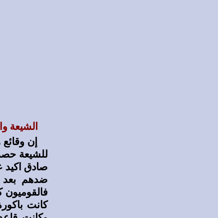
الشيعة وا
إن وقائع 
للشيعة حصة 
صادق اكيد ع
ضدهم بعد ذ
فالقوميون ك
كانت باكورة
وكانت قاعد