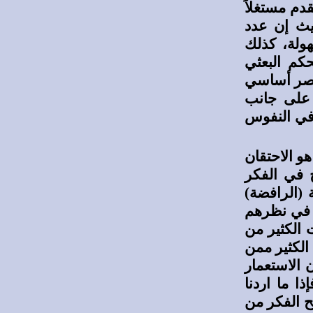
دم مستغلاً
يث إن عدد
بة مهولة، كذلك
كم البعثي
عنصر أساسي
 على جانب
 في النفوس
 الاحتقان
ح في الفكر
 (الرافضة)
 في نظرهم
 الكثير من
 الكثير ممن
 الاستعمار
ا ما اردنا
يح الفكر من