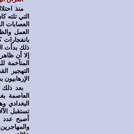
التي تلته ك
العصابات ال
العمل والظا
بانفجارات ك
ذلك بدأت الع
إلا أن ظاهر
المتآخمة ل
التهجير ال
الإرهابيون ب
بعد ذلك 
العاصمة بغ
البغدادي و
تستقبل الآل
أصبح عدد ا