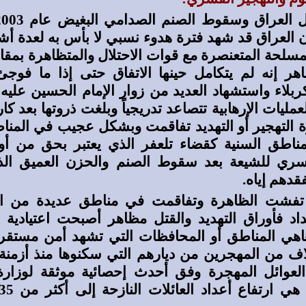
ان العراق قد شهد فترة هدوء نسبي لا بأس به لعدة أ
مسلحة المتعنصرة مع قوات الاحتلال والمتظاهرة بمقاوم
هر إنه لم يتكامل حينها الاتفاق حتى إذا ما فوجئ
ربلاء واستشهاد العديد من زوار الإمام الحسين عليه 
مليات الإرهابية تتصاعد تدريجياً وبلغت ذروتها بعد كا
ة التهجير أو التهديد تفاقمت وبشكل عجيب في المنا
لمناطق السنية كقضاء تلعفر الذي يعتبر بحق من أو
قسري للشيعة بعد سقوط الصنم والحزن العميق ال
فقدهم إياه.
تفشت الظاهرة وتفاقمت في مناطق عديدة من ال
داد فأوراق التهديد والقتل مظاهر أصبحت اعتيادية
هاهي المناطق أو المحافظات التي تشهد أمن مستقر 
اف من المهجرين من ديارهم التي سكنوها منذ أزمنة
لعوائل المهجرة وفق أحدث إحصائية موثقة لوزارة