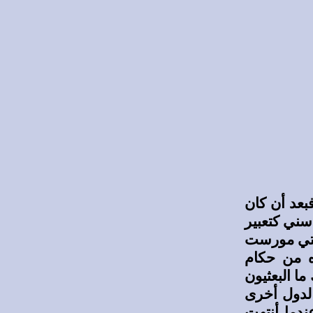
فبعد أن كان
سني كتعبير
التي مورست
ه من حكام
ا البعثيون
 لدول أخرى
دما أنتهت