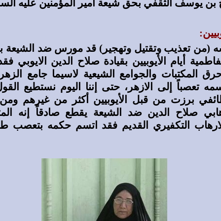
 بن يوسف الثقفي بحق شيعة أمير المؤمنين عليه السل
بيين:
ه (من تعذيب وتقتيل وتهجير) قد مورس ضد الشيعة ب
طمية أيام الأيوبيين بقيادة صلاح الدين الايوبي فق
رق المكتبات والجوامع الشيعية لاسيما جامع الزهر
مه تعصباً إلى الازهر، حتى إننا اليوم نستطيع القو
طائفي برزت من قبل الأيوبيين أكثر من غيرهم ومن
هابي صلاح الدين ضد الشيعة يقطع صادقاً إنه المث
ارهاب التكفيري القديم فقد اتسم حكمه بتعصب ط