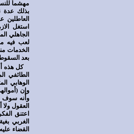
مهشماً للنس
بذلك عدة ن
استغل الاز
الجاهلي ال
لعب فيه ما
الخدمات منذ
بعد السقوط
كل هذه أ
الطائفي ال
الوهابي الم
وإن (أموال
وأنه سوف يد
العقول ولا 
اعتنق الفكر
الغربي بغية
القضاء عليه 