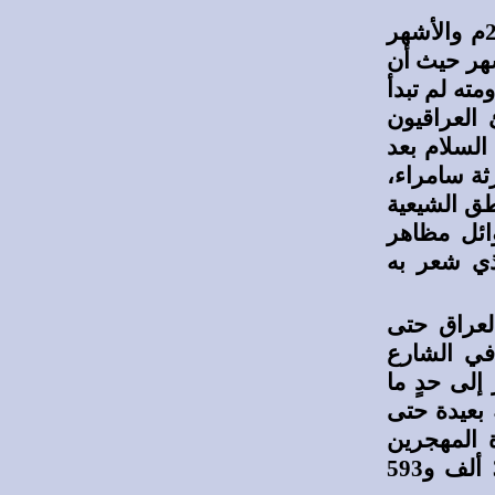
منذ احتلال العراق وسقوط الصنم الصدامي البغيض عام 2003م والأشهر
شهر حيث أن
ته لم تبدأ
 العراقيون
السلام بعد
رثة سامراء،
طق الشيعية
ائل مظاهر
ذي شعر به
عراق حتى
 في الشارع
إلى حدٍ ما
 بعيدة حتى
 المهجرين
والمهاجرين هي ارتفاع أعداد العائلات النازحة إلى أكثر من 35 ألف و593