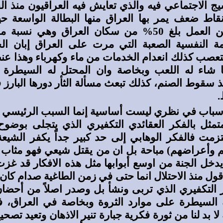
يج الاجتماعي فيه والذي تعايش فيه العراقيون منذ الق
قاط ضعف يمر بها العراق منها البطالة الواسعة ح
العاطلين عن العمل بلغ 50% من سكان العراق وهي نس
مة النفسية الصعبة التي مرت على العراق إبان الح
متعصب كذلك انعدام الخدمات من ماء وكهرباء وهذا 
 شاء له اللعب وبخاصة وان المحتل له السيطرة
 سقوط الصنم، كذلك تبعث مسألة الثأر دورها البارز
.
سباب في نظري ليست أساسية إنما السبب الرئيسي هو
متمثل بالفكر العقائدي التكفيري الذي يتجلى بوضو
تزمت فالفكر الوهابي إلى حد كبير جداً يكفر الشيعة
هم وأعراضهم) مباحة بل ان من يقتل شيعي فهو مثاب
خل الجنة من اوسع أبوابها مثل هذه الافكار قد غزت
أقول منذ الاحتلال انما حتى في زمن الطاغية صدام كان
 التكفيري الذي تربى ونشأ بل وصدر اصلاً من أحضان
 السيطرة على موارد الثروة وبخاصة في العراق، فإذ
لا بد لنا من ثورة فكرية جبارة تنير الاذهان وتعيد تصح