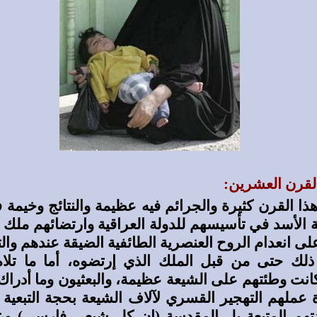
لقرن العشرين:
هذا القرن كثيرة والجرائم فيه عظيمة والنتائج وخيمة 
الأسد في تأسيسهم للدولة العراقية وارتضائهم ملك 
لى انعدام الروح العنصرية الطائفية الضيقة عندهم و
لك حتى من قبل الملك الذي إرتضوه، أما ما تلا
انت وطئتهم على الشيعة عظيمة، والبعثيون وما أدراك م
 عملهم التهجير القسري لآلاف الشيعة بحجة التبعية
تهم المتبعة بل المقدسة (إن كل شيعي فارسي) وعن