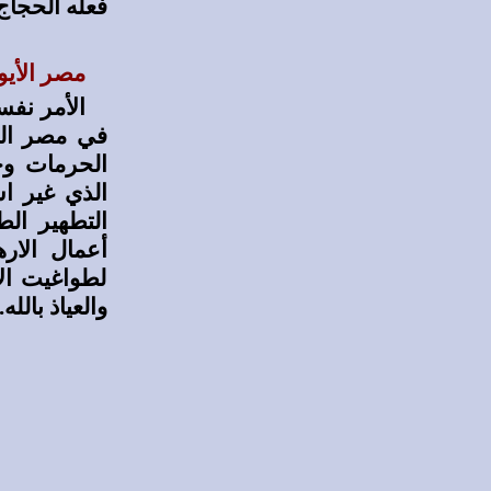
فعله الحجاج
مصر الأيو
الأمر نفس
في مصر الفا
الحرمات وح
الذي غير اس
التطهير ال
أعمال الار
لطواغيت ال
والعياذ بالله.