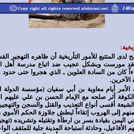
يخية:
 لدى المتتبع للأمور التأريخية أن ظاهره التهجير ا
لقد مورست وبشكل عجيب ضد اتباع مدرسة أهل ال
اً كان من السادة العلوين ـ الذي هجروا حتى حدود 
 الآخرين.
 الأمر أيام معاوية بن أبي سفيان (مؤسسة الدولة ال
الكوفة أثر صلحه مع الإمام الحسن بن علي عليهم ا
يعة أقسى أنواع التعذيب والقتل والسجن والتهجير 
 منهم إلى الهروب إتقاءاً لبطش جلاوزة الحكم الأموي 
اليمن بقيادة بسر بن ارطأة وتقتيله وتشريده (تهجي
م الأفاعيل، وحادثة استباحة المدينة جلية للمثقف الو