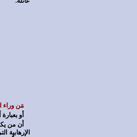
عائلة.
مَن
وراء ا
أو بعبارة
أن من يكم
الإرهابية ال