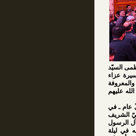
مى السيّد
سيرة عزاء
ر من محرّم الحرام 1448 هجريّة والمعروفة
الله عليهم
ّ عام ـ في
نيّ الشريف
آل الرسول
ه في ليلة