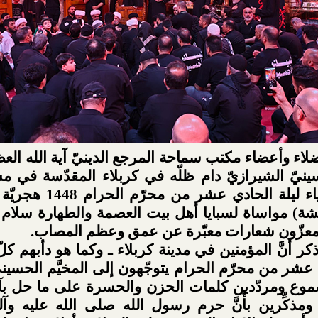
اء وأعضاء مكتب سماحة المرجع الدينيّ آية الله العظ
نيّ الشيرازيّ دام ظلّه في كربلاء المقدّسة في م
نظَّمت لإحياء ليلة الحادي عش
حشة) مواساة لسبايا أهل بيت العصمة والطهارة سلام 
لمعزّون شعارات معبّرة عن عمق وعظم المصاب.
ذكر أَنَّ المؤمنين في مدينة كربلاء ـ وكما هو دأبهم كل
 عشر من محرّم الحرام يتوجّهون إلى المخيَّم الحسي
موع ومردّدين كلمات الحزن والحسرة على ما حل ب
ومذكِّرين بأَنَّ حرم رسول الله صلى الله عليه وآل