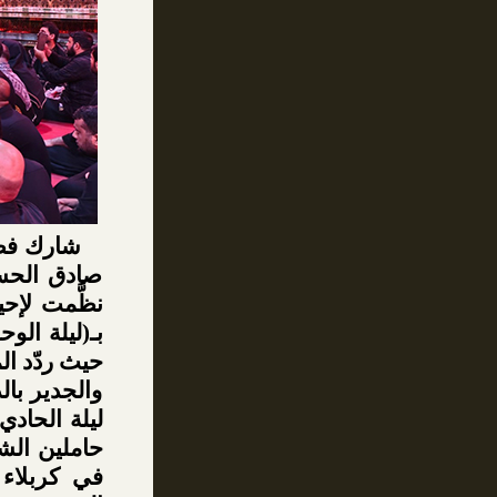
شارك فضل
صادق الحسي
بـ(ليلة الو
حيث ردّد ا
والجدير بال
ليلة الحادي
حاملين الش
في كربلاء 