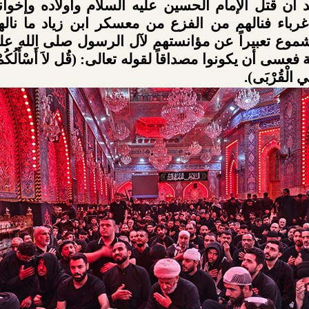
 أن قتل الإمام الحسين عليه السلام وأولاده وإخوان
ً غرباء فنالهم من الفزع من معسكر ابن زياد ما نال
موع تعبيراً عن مؤانستهم لآل الرسول صلى الله علي
عسى أن يكونوا مصداقاً لقوله تعالى: (قُل لاَ أَسْأَلُكُمْ عَلَ
َ فِي الْقُرْبَى).