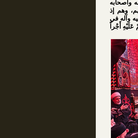
ه وأصحابه
هم، وهم إذ
ه وآله في
يْهِ أَجْراً