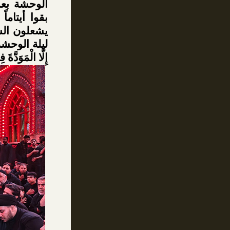
الوحشة بعد
بقوا أيتاما
يشعلون الش
ليلة الوحشة ف
إِلَّا الْمَوَدَّة